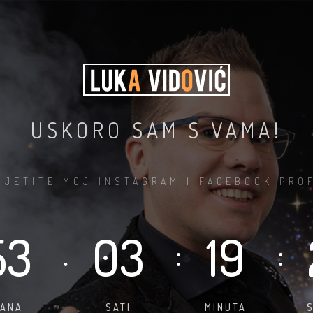
USKORO SAM S VAMA!
SJETITE MOJ INSTAGRAM I FACEBOOK PROF
53
03
19
.
:
:
ANA
SATI
MINUTA